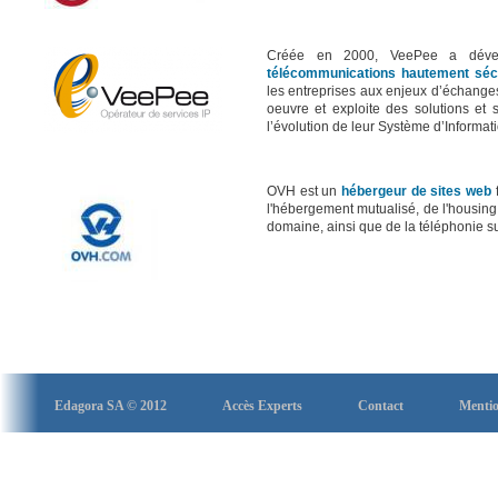
Créée en 2000, VeePee a déve
télécommunications hautement sécu
les entreprises aux enjeux d’échanges
oeuvre et exploite des solutions et 
l’évolution de leur Système d’Informati
OVH est un
hébergeur de sites web
f
l'hébergement mutualisé, de l'housin
domaine, ainsi que de la téléphonie su
Edagora SA © 2012
Accès Experts
Contact
Mentio