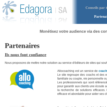
Aller au contenu principal
Conseils par 
Menu principal
Partena
Monétisez votre audience via des con
Vous êtes ici
Partenaires
Ils nous font confiance
Nous proposons de mettre notre solution au service d'éditeurs de sites qui sou
Allocoaching est un service de
coach
Le site regroupe des coachs et des ex
familiale ou couple, vie personnelle ou
Les professionnels qui sont référencé
pour garantir aux clients une écoute ac
la recherche de solutions efficaces.
efficace et abordable pour aider ses cli