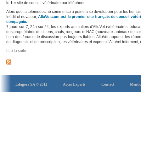
le 1er site de conseil vétérinaire par téléphone
Alors que la télémédecine commence à peine à se développer pour les humains,
Inédit et novateur,
AlloVet.com est le premier site français de conseil vétér
compagnie.
7 jours sur 7, 24h sur 24, les experts animaliers d'AlloVet (vétérinaires, éduca
des propriétaires de chiens, chats, rongeurs et NAC (nouveaux animaux de co
Loin des forums de discussion pas toujours fiables, AlloVet apporte des répon
de diagnostic ni de prescription, les vétérinaires et experts d'AlloVet informent, 
Lire la suite
de Lancement du service Allovet.com
Edagora SA © 2012
Accès Experts
Contact
Mentio