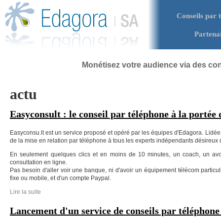
Aller au contenu principal
Conseils par 
Menu principal
Partena
Monétisez votre audience via des con
Vous êtes ici
actu
Easyconsult : le conseil par téléphone à la portée 
Easyconsu.lt est un service proposé et opéré par les équipes d'Edagora. Lidée 
de la mise en relation par téléphone à tous les experts indépendants désireu
En seulement quelques clics et en moins de 10 minutes, un coach, un avoc
consultation en ligne.
Pas besoin d'aller voir une banque, ni d'avoir un équipement télécom particulie
fixe ou mobile, et d'un compte Paypal.
Lire la suite
de Easyconsult : le conseil par téléphone à la portée de tous
Lancement d'un service de conseils par téléphone